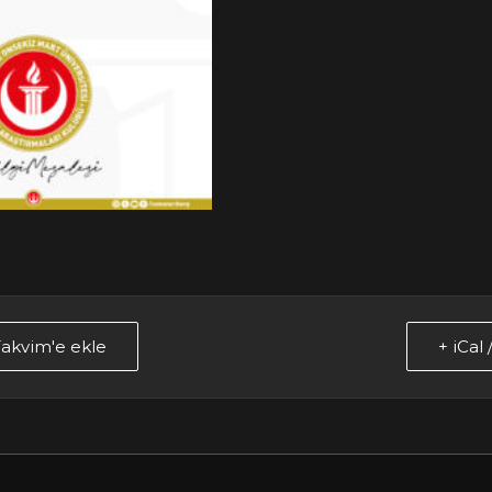
akvim'e ekle
+ iCal