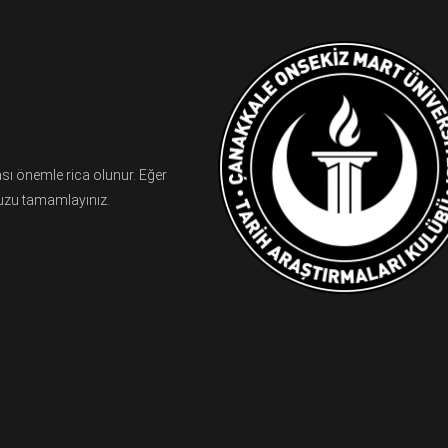
ı önemle rica olunur. Eğer
nuzu tamamlayınız.