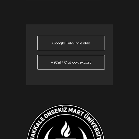
Google Takvim'e ekle
+ iCal / Outlook export