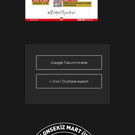
Google Takvim'e ekle
+ iCal / Outlook export