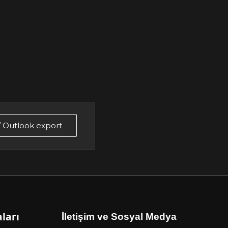
 / Outlook export
ları
İletişim ve Sosyal Medya