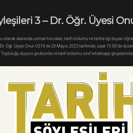
yleşileri 3 – Dr. Öğr. Üyesi O
olarak alanında uzman hocaları, tarih bölümü ve tarihe ilgi duyan öğrenc
i Dr. Öğr. Üyesi Onur USTA ile 20 Mayıs 2022 tarihinde, saat 15.00’de düzen
 Topluluğu duyuru grubunda ve tarih bölümü sınıf whatsapp gruplarında p