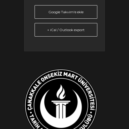
Google Takvim'e ekle
+ iCal / Outlook export