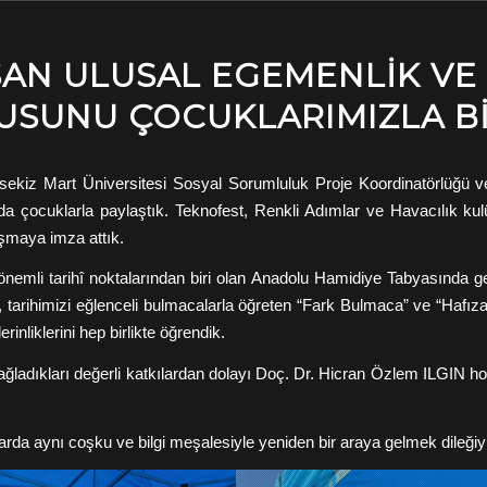
ISAN ULUSAL EGEMENLIK V
USUNU ÇOCUKLARIMIZLA BI
ekiz Mart Üniversitesi Sosyal Sorumluluk Proje Koordinatörlüğü ve
a çocuklarla paylaştık. Teknofest, Renkli Adımlar ve Havacılık kulüple
ışmaya imza attık.
önemli tarihî noktalarından biri olan Anadolu Hamidiye Tabyasında 
an, tarihimizi eğlenceli bulmacalarla öğreten “Fark Bulmaca” ve “Hafı
erinliklerini hep birlikte öğrendik.
sağladıkları değerli katkılardan dolayı Doç. Dr. Hicran Özlem ILGIN 
arda aynı coşku ve bilgi meşalesiyle yeniden bir araya gelmek dileğiy