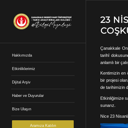
23 N
COŞK
Çanakkale Ons
tarihî dokusund
Hakkımızda
anlamlı bir çal
Etkinliklerimiz
Kentimizin en 
bir projesi ol
Dijital Arşiv
de tarihimizin d
Haber ve Duyurular
Etkinliğimize 
sunarız.
Bize Ulaşın
Nice 23 Nisanl
Aramıza Katılın