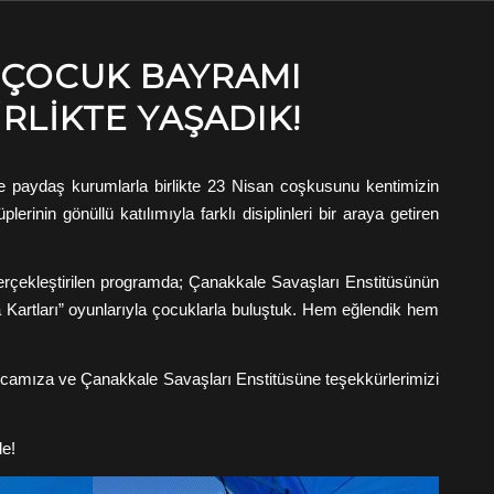
E ÇOCUK BAYRAMI
RLIKTE YAŞADIK!
 paydaş kurumlarla birlikte 23 Nisan coşkusunu kentimizin
rinin gönüllü katılımıyla farklı disiplinleri bir araya getiren
gerçekleştirilen programda; Çanakkale Savaşları Enstitüsünün
za Kartları” oyunlarıyla çocuklarla buluştuk. Hem eğlendik hem
hocamıza ve Çanakkale Savaşları Enstitüsüne teşekkürlerimizi
le!