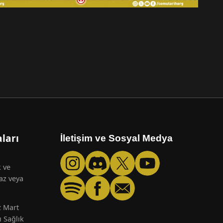
ları
İletişim ve Sosyal Medya
k ve
az veya
z Mart
ı Sağlık