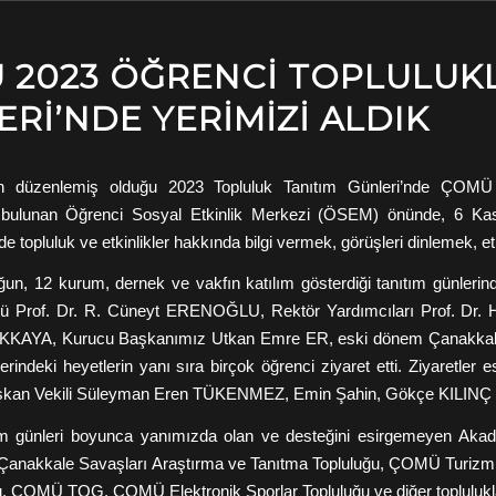
 2023 ÖĞRENCI TOPLULUKL
RI’NDE YERIMIZI ALDIK
in düzenlemiş olduğu 2023 Topluluk Tanıtım Günleri’nde ÇOMÜ T
ulunan Öğrenci Sosyal Etkinlik Merkezi (ÖSEM) önünde, 6 Kasım 
e topluluk ve etkinlikler hakkında bilgi vermek, görüşleri dinlemek, e
luğun, 12 kurum, dernek ve vakfın katılım gösterdiği tanıtım günl
Prof. Dr. R. Cüneyt ERENOĞLU, Rektör Yardımcıları Prof. Dr. 
AYA, Kurucu Başkanımız Utkan Emre ER, eski dönem Çanakkale S
indeki heyetlerin yanı sıra birçok öğrenci ziyaret etti. Ziyaretl
kan Vekili Süleyman Eren TÜKENMEZ, Emin Şahin, Gökçe KILINÇ ve B
tım günleri boyunca yanımızda olan ve desteğini esirgemeyen A
a Çanakkale Savaşları Araştırma ve Tanıtma Topluluğu, ÇOMÜ Turiz
ğu, ÇOMÜ TOG, ÇOMÜ Elektronik Sporlar Topluluğu ve diğer toplulukl