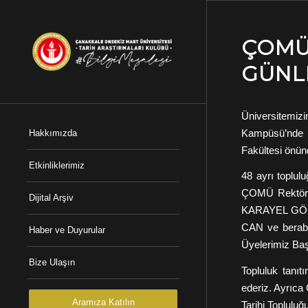
ÇOMÜ
GÜNLE
Üniversitemiz
Kampüsü’nde b
Hakkımızda
Fakültesi önünd
Etkinliklerimiz
48 ayrı toplu
ÇOMÜ Rektörü 
Dijital Arşiv
KARAYEL GÖKK
CAN ve beraber
Haber ve Duyurular
Üyelerimiz Baş
Bize Ulaşın
Topluluk tanı
ederiz. Ayrıc
Aramıza Katılın
Tarihi Toplulu