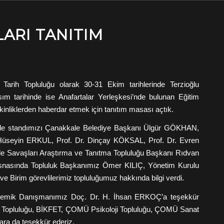
ARI TANITIM
arih Topluluğu olarak 30-31 Ekim tarihlerinde Terzioğlu
tarihinde ise Anafartalar Yerleşkesi’nde bulunan Eğitim
tkinliklerden haberdar etmek için tanıtım masası açtık.
erinde standımızı Çanakkale Belediye Başkanı Ülgür GÖKHAN,
Hüseyin ERKUL, Prof. Dr. Dinçay KÖKSAL, Prof. Dr. Evren
avaşları Araştırma ve Tanıtma Topluluğu Başkanı Rıdvan
er esnasında Topluluk Başkanımız Ömer KILIÇ, Yönetim Kurulu
irim görevlilerimiz topluluğumuz hakkında bilgi verdi.
kademik Danışmanımız Doç. Dr. H. İhsan ERKOÇ’a teşekkür
m Topluluğu, BİKFET, ÇOMÜ Psikoloji Topluluğu, ÇOMÜ Sanat
ara da teşekkür ederiz.