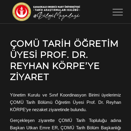
ÇOMÜ TARIH ÖĞRETIM
ÜYESI PROF. DR.
REYHAN KÖRPE’YE
ZIYARET
Yönetim Kurulu ve Sınıf Koordinasyon Birimi üyelerimiz
ÇOMÜ Tarih Bölümü Öğretim Üyesi Prof. Dr. Reyhan
KÖRPE’ye nezaket ziyaretinde bulundu.
Gerçekleşen ziyarette ÇOMÜ Tarih Topluluğu adına
Başkan Utkan Emre ER, ÇOMÜ Tarih Bölüm Başkanlığı