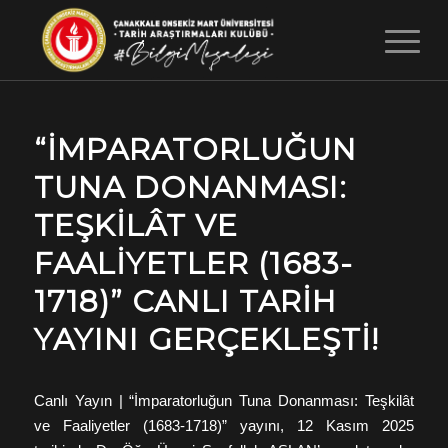
“İMPARATORLUĞUN
TUNA DONANMASI:
TEŞKILÂT VE
FAALIYETLER (1683-
1718)” CANLI TARIH
YAYINI GERÇEKLEŞTI!
Canlı Yayın | “İmparatorluğun Tuna Donanması: Teşkilât
ve Faaliyetler (1683-1718)” yayını, 12 Kasım 2025