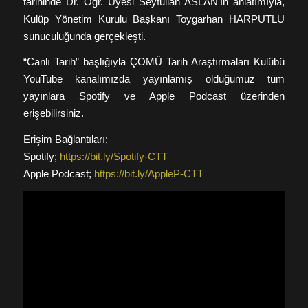
tarihinde Dr. Öğr. Üyesi Seyfullah ASLAN’ın anlatımıyla,
Kulüp Yönetim Kurulu Başkanı Toygarhan HARPUTLU
sunuculuğunda gerçekleşti.
“Canlı Tarih” başlığıyla ÇOMÜ Tarih Araştırmaları Kulübü
YouTube kanalımızda yayınlamış olduğumuz tüm
yayınlara Spotify ve Apple Podcast üzerinden
erişebilirsiniz.
Erişim Bağlantıları;
Spotify;
https://bit.ly/Spotify-CTT
Apple Podcast;
https://bit.ly/AppleP-CTT