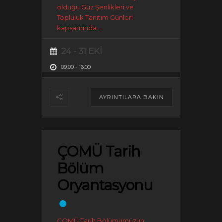
olduğu Güz Şenlikleri ve
Topluluk Tanıtım Günleri
kapsamında
...
24 - 31 EKI
09:00
-
16:00
AYRINTILARA BAKIN
ÇOMÜ Tarih
Bölüm
Oryantasyonu
ÇOMÜ Tarih Bölümümüzün