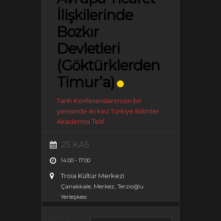
İlişkilerinde
Bozkır
Devletleri
(Göktürklerden
Timur’a)
Tarih Konferanslarımızın bir
yenisinde iki kez Türkiye Bilimler
Akademisi Telif
...
25 KAS
14:00
-
17:00
Troia Kültür Merkezi
Çanakkale, Merkez, Terzioğlu
Yerleşkesi