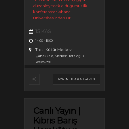
düzenleyecek olduğumuz ilk
konferansta Sabancı
Üniversitesi'nden Dr.
...
15 KAS
14:00
-
16:00
Troia Kültür Merkezi
Çanakkale, Merkez, Terzioğlu
Yerleşkesi
AYRINTILARA BAKIN
Canlı Yayın |
Kıbrıs Barış