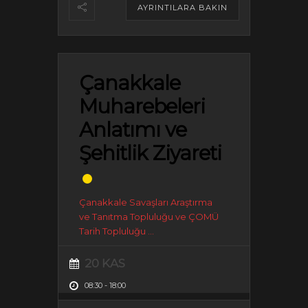
AYRINTILARA BAKIN
Çanakkale
Muharebeleri
Anlatımı ve
Şehitlik Ziyareti
Çanakkale Savaşları Araştırma
ve Tanıtma Topluluğu ve ÇOMÜ
Tarih Topluluğu
...
20 KAS
08:30
-
18:00