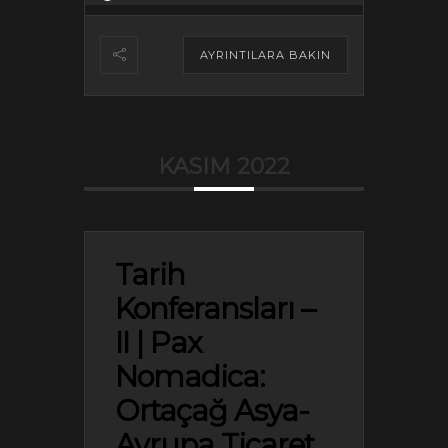
AYRINTILARA BAKIN
KASIM 2022
Tarih
Konferansları –
II | Pax
Nomadica:
Ortaçağ Asya-
Avrupa Ticaret