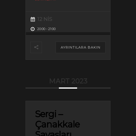
12 NIS
20:00
-
21:00
AYRINTILARA BAKIN
MART 2023
Sergi –
Çanakkale
Savaşları