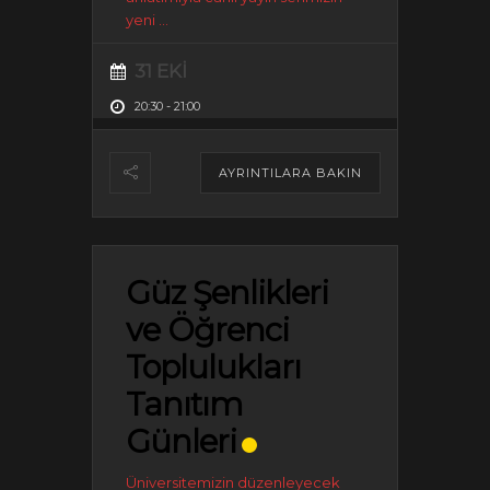
yeni
...
31 EKI
20:30
-
21:00
AYRINTILARA BAKIN
Güz Şenlikleri
ve Öğrenci
Toplulukları
Tanıtım
Günleri
Üniversitemizin düzenleyecek