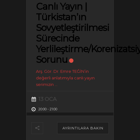
Canlı Yayın |
Türkistan’ın
Sovyetleştirilmesi
Sürecinde
Yerlileştirme/Korenizatsi
Sorunu
Arş. Gör. Dr. Emre TEĞİN’in
değerli anlatımıyla canlı yayın
serimizin
...
13 OCA
20:00
-
21:00
AYRINTILARA BAKIN