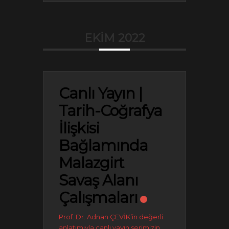
EKIM 2022
Canlı Yayın |
Tarih-Coğrafya
İlişkisi
Bağlamında
Malazgirt
Savaş Alanı
Çalışmaları
Prof. Dr. Adnan ÇEVİK’in değerli
anlatımıyla canlı yayın serimizin