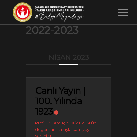
2022-2023
NISAN 2023
Canlı Yayın |
100. Yılında
1923
Prof. Dr. Temuçin Faik ERTAN’ın
değerli anlatımıyla canlı yayın
serimizin
...