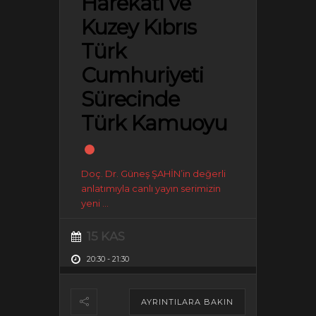
Harekâtı ve
Kuzey Kıbrıs
Türk
Cumhuriyeti
Sürecinde
Türk Kamuoyu
Doç. Dr. Güneş ŞAHİN’in değerli
anlatımıyla canlı yayın serimizin
yeni
...
15 KAS
20:30
-
21:30
AYRINTILARA BAKIN