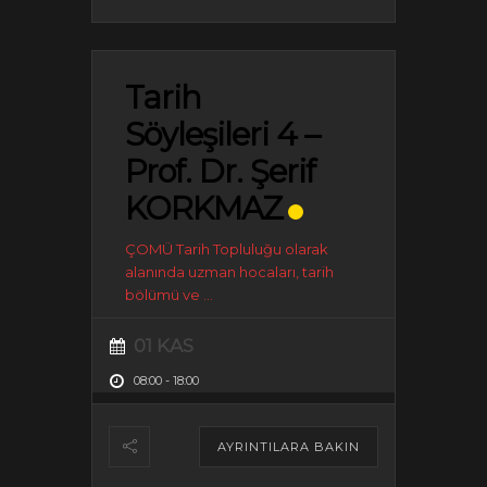
Tarih
Söyleşileri 4 –
Prof. Dr. Şerif
KORKMAZ
ÇOMÜ Tarih Topluluğu olarak
alanında uzman hocaları, tarih
bölümü ve
...
01 KAS
08:00
-
18:00
AYRINTILARA BAKIN