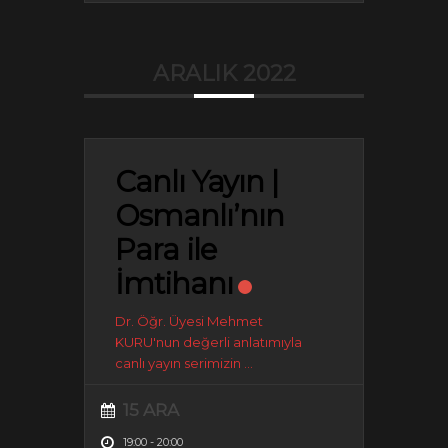
ARALIK 2022
Canlı Yayın |
Osmanlı’nın
Para ile
İmtihanı
Dr. Öğr. Üyesi Mehmet
KURU'nun değerli anlatımıyla
canlı yayın serimizin
...
15 ARA
19:00
-
20:00